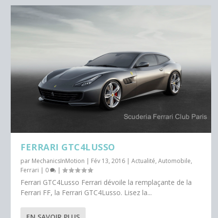
FERRARI GTC4LUSSO
par
MechanicsInMotion
|
Fév 13, 2016
|
Actualité
,
Automobile
,
Ferrari
|
0
|
Ferrari GTC4Lusso Ferrari dévoile la remplaçante de la
Ferrari FF, la Ferrari GTC4Lusso. Lisez la...
EN SAVOIR PLUS