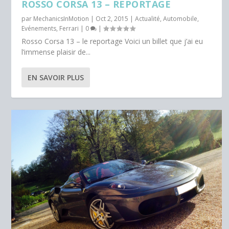
ROSSO CORSA 13 – REPORTAGE
par
MechanicsInMotion
|
Oct 2, 2015
|
Actualité
,
Automobile
,
Evénements
,
Ferrari
|
0
|
Rosso Corsa 13 – le reportage Voici un billet que j’ai eu
l’immense plaisir de...
EN SAVOIR PLUS