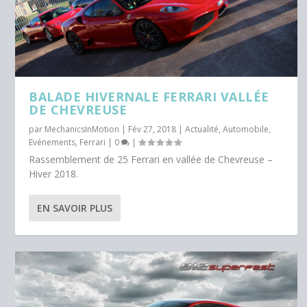
BALADE HIVERNALE FERRARI VALLÉE
DE CHEVREUSE
par
MechanicsInMotion
|
Fév 27, 2018
|
Actualité
,
Automobile
,
Evénements
,
Ferrari
|
0
|
Rassemblement de 25 Ferrari en vallée de Chevreuse –
Hiver 2018.
EN SAVOIR PLUS