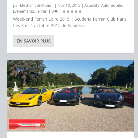
par
MechanicsInMotion
|
Nov 10, 2015
|
Actualité
,
Automobile
,
Evénements
,
Ferrari
|
0
|
Week-end Ferrari Loire 2015 | Scuderia Ferrari Club Paris
Les 3 et 4 octobre 2015, le Scuderia...
EN SAVOIR PLUS