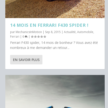
14 MOIS EN FERRARI F430 SPIDER !
par
MechanicsInMotion
|
Sep 8, 2015
|
Actualité
,
Automobile
,
Ferrari
|
6
|
Ferrari F430 spider, 14 mois de bonheur ? Vous avez été
nombreux à me demander un retour...
EN SAVOIR PLUS