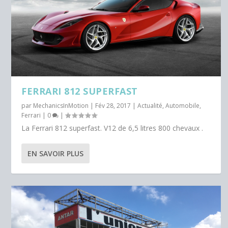
FERRARI 812 SUPERFAST
par
MechanicsInMotion
|
Fév 28, 2017
|
Actualité
,
Automobile
,
Ferrari
|
0
|
La Ferrari 812 superfast. V12 de 6,5 litres 800 chevaux .
EN SAVOIR PLUS