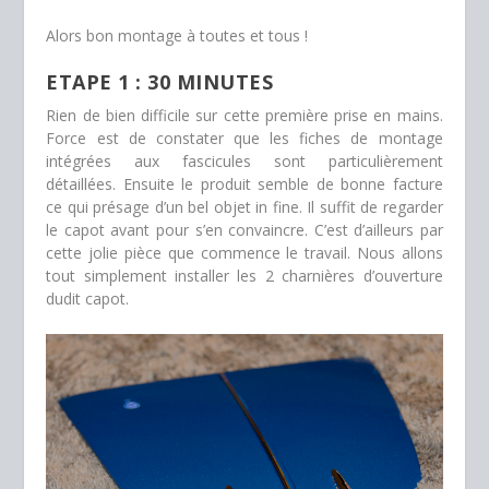
Alors bon montage à toutes et tous !
ETAPE 1 : 30 MINUTES
Rien de bien difficile sur cette première prise en mains.
Force est de constater que les fiches de montage
intégrées aux fascicules sont particulièrement
détaillées. Ensuite le produit semble de bonne facture
ce qui présage d’un bel objet in fine. Il suffit de regarder
le capot avant pour s’en convaincre. C’est d’ailleurs par
cette jolie pièce que commence le travail. Nous allons
tout simplement installer les 2 charnières d’ouverture
dudit capot.