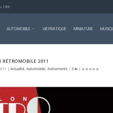
u 1/8è
AUTOMOBILE
VIE PRATIQUE
MINIATURE
MUSIQ
 RÉTROMOBILE 2011
2011
|
Actualité
,
Automobile
,
Evénements
|
3
|