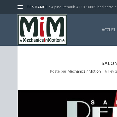
Alpine Renault A110 1600S berlinette a
TENDANCE :
ACCUEIL
SALON
Posté par
MechanicsInMotion
|
6 Fév 