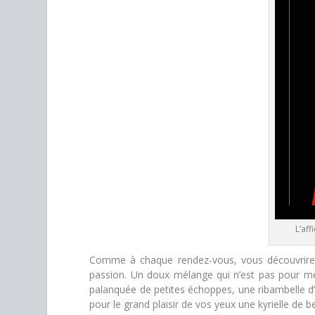
L’af
Comme à chaque rendez-vous, vous découvrirez 
passion. Un doux mélange qui n’est pas pour me 
palanquée de petites échoppes, une ribambelle d’
pour le grand plaisir de vos yeux une kyrielle de b