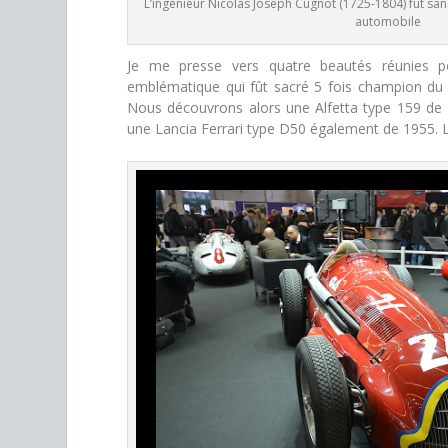
L’ingénieur Nicolas Joseph Cugnot (1725-1804) fut sans
automobile
Je me presse vers quatre beautés réunies po
emblématique qui fût sacré 5 fois champion d
Nous découvrons alors une Alfetta type 159 de
une Lancia Ferrari type D50 également de 1955. L