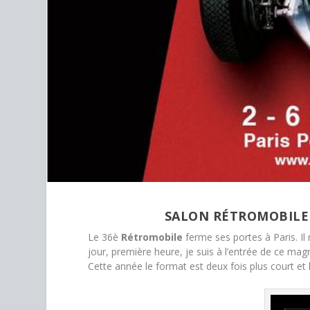
SALON RÉTROMOBILE 2
Le 36è
Rétromobile
ferme ses portes à Paris. Il 
jour, première heure, je suis à l’entrée de ce magn
Cette année le format est deux fois plus court et l