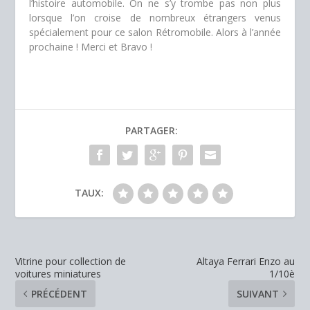
l’histoire automobile. On ne s’y trombe pas non plus
lorsque l’on croise de nombreux étrangers venus
spécialement pour ce salon Rétromobile. Alors à l’année
prochaine ! Merci et Bravo !
PARTAGER:
TAUX:
Vitrine pour collection de
Altaya Ferrari Enzo au
voitures miniatures
1/10è
PRÉCÉDENT
SUIVANT