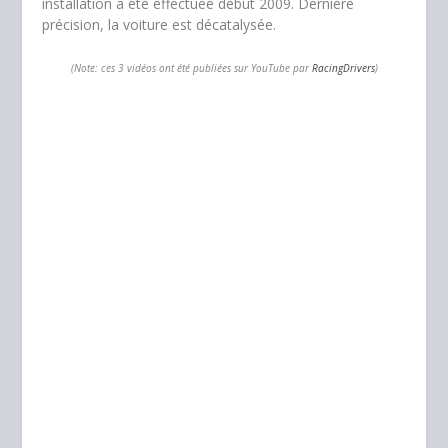
installation a été effectuée début 2009. Dernière
précision, la voiture est décatalysée.
(Note: ces 3 vidéos ont été publiées sur YouTube par
RacingDrivers
)