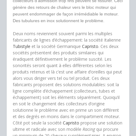
collecteurs d’admission trop fins peuvent se fissurer. Ceci
génère des retours de chaleur vers le bloc moteur qui
peuvent endommager de façon irrémédiable le moteur.
Des tubulures en inox solutionnent le problème.
Deux noms reviennent souvent parmi les multiples
fabricants de lignes d’échappement: la société Italienne
Tubistyle
et la société Germanique
Capristo
. Ces deux
sociétés présentent des produits similaires qui
éradiquent définitivement le problème suscité. Les
sonorités seront quant à elles différentes selon les
produits retenus et là c’est une affaire d’oreilles qui peut
alors vous diriger vers tel ou tel produit. Ces deux
fabricants proposent des solutions modulables: soit la
ligne complète d’échappement (collecteurs, tubes et
échappement) soit les éléments séparément. Quoiqu’il
en soit le changement des collecteurs d’origine
solutionne le problème avec en prime un son différent
et des degrés en moins dans le compartiment moteur.
Côté pot seule la société
Capristo
propose une solution
ultime et radicale avec son modèle
Racing
qui procure
un minimum de 20 chevaux supplémentaires. A environ