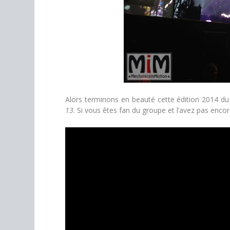
Alors terminons en beauté cette édition 2014 du
13
. Si vous êtes fan du groupe et l’avez pas enco