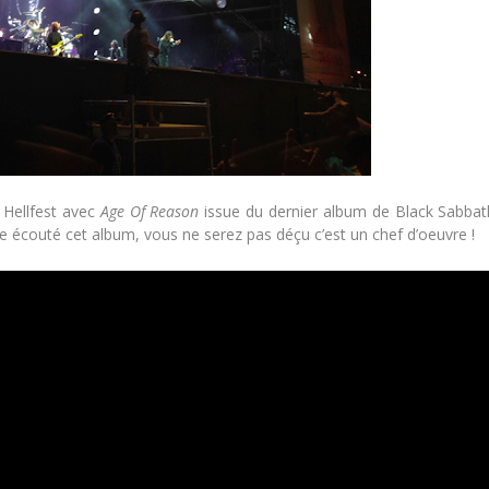
 Hellfest avec
Age Of Reason
issue du dernier album de Black Sabbat
re écouté cet album, vous ne serez pas déçu c’est un chef d’oeuvre !