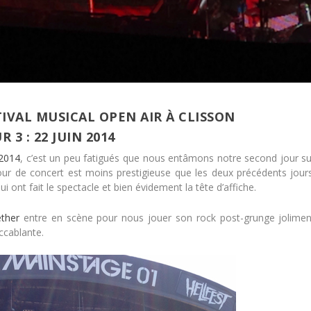
TIVAL MUSICAL OPEN AIR À CLISSON
R 3 : 22 JUIN 2014
 2014
, c’est un peu fatigués que nous entâmons notre second jour su
our de concert est moins prestigieuse que les deux précédents jours
ont fait le spectacle et bien évidement la tête d’affiche.
ther
entre en scène pour nous jouer son rock post-grunge jolimen
ccablante.