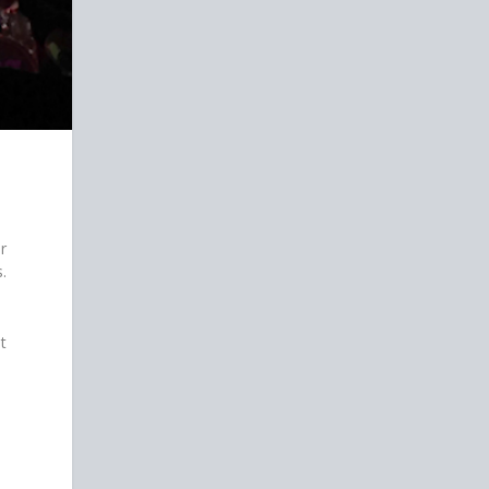
r
.
t