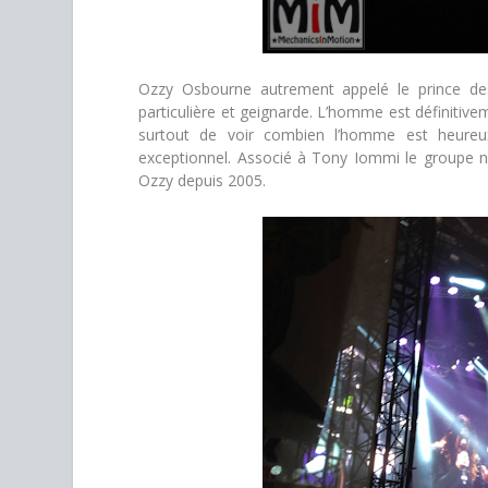
Ozzy Osbourne autrement appelé le prince de
particulière et geignarde. L’homme est définitivem
surtout de voir combien l’homme est heure
exceptionnel. Associé à Tony Iommi le groupe n
Ozzy depuis 2005.