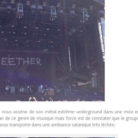
h
nous assène de son métal extrême underground dans une mise e
fan de ce genre de musique mais force est de constater que le group
e nous transporte dans une ambiance satanique très léchée.