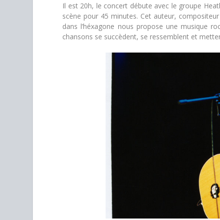
Il est 20h, le concert débute avec le groupe Heat
scène pour 45 minutes. Cet auteur, compositeur
dans l’héxagone nous propose une musique rock
chansons se succèdent, se ressemblent et metten