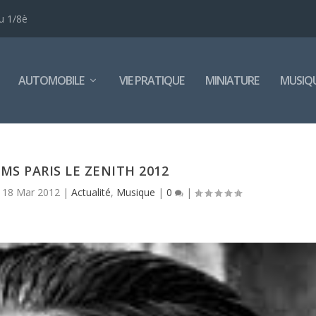
u 1/8è
AUTOMOBILE
VIE PRATIQUE
MINIATURE
MUSIQ
MS PARIS LE ZENITH 2012
|
18 Mar 2012
|
Actualité
,
Musique
|
0
|